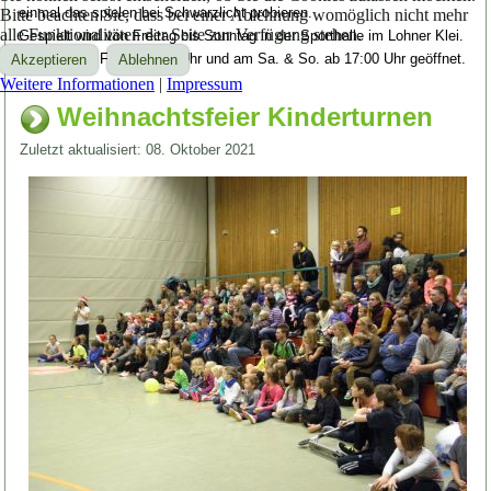
einmal das spielen bei Schwarzlicht probieren.
Bitte beachten Sie, dass bei einer Ablehnung womöglich nicht mehr
alle Funktionalitäten der Seite zur Verfügung stehen.
Gespielt wird von Freitag bis Sonntag in der Sporthalle im Lohner Klei.
Die Halle ist Fr. ab 20:00 Uhr und am Sa. & So. ab 17:00 Uhr geöffnet.
Akzeptieren
Ablehnen
Weitere Informationen
|
Impressum
Weihnachtsfeier Kinderturnen
Zuletzt aktualisiert: 08. Oktober 2021