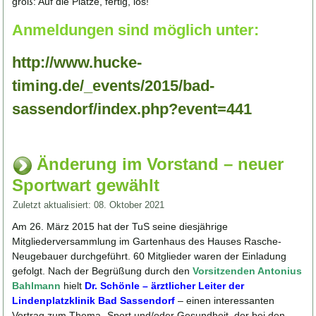
groß: Auf die Plätze, fertig, los!
Anmeldungen sind möglich unter:
http://www.hucke-
timing.de/_events/2015/bad-
sassendorf/index.php?event=441
Änderung im Vorstand – neuer
Sportwart gewählt
Zuletzt aktualisiert: 08. Oktober 2021
Am 26. März 2015 hat der TuS seine diesjährige
Mitgliederversammlung im Gartenhaus des Hauses Rasche-
Neugebauer durchgeführt. 60 Mitglieder waren der Einladung
gefolgt. Nach der Begrüßung durch den
Vorsitzenden Antonius
Bahlmann
hielt
Dr. Schönle – ärztlicher Leiter der
Lindenplatzklinik Bad Sassendorf
– einen interessanten
Vortrag zum Thema „Sport und/oder Gesundheit, der bei den