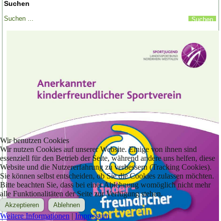
Suchen
Wir benutzen Cookies
Wir nutzen Cookies auf unserer Website. Einige von ihnen sind
essenziell für den Betrieb der Seite, während andere uns helfen, diese
Website und die Nutzererfahrung zu verbessern (Tracking Cookies).
Sie können selbst entscheiden, ob Sie die Cookies zulassen möchten.
Bitte beachten Sie, dass bei einer Ablehnung womöglich nicht mehr
alle Funktionalitäten der Seite zur Verfügung stehen.
Akzeptieren
Ablehnen
Weitere Informationen
|
Impressum