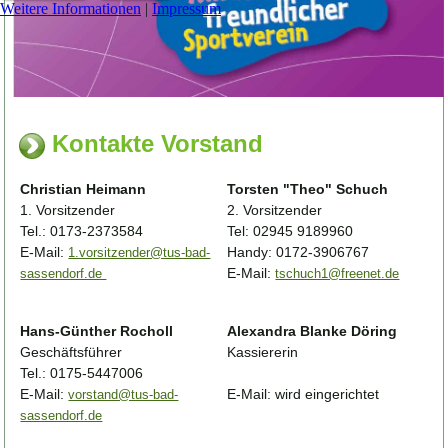
Weitere Informationen
|
Impressum
Kontakte Vorstand
Christian Heimann
Torsten "Theo" Schuch
1. Vorsitzender
2. Vorsitzender
Tel.: 0173-2373584
Tel: 02945 9189960
E-Mail:
Handy: 0172-3906767
1.vorsitzender@tus-bad-
E-Mail:
sassendorf.de
tschuch1@freenet.de
Hans-Günther Rocholl
Alexandra Blanke Döring
Geschäftsführer
Kassiererin
Tel.: 0175-5447006
E-Mail:
E-Mail: wird eingerichtet
vorstand@tus-bad-
sassendorf.de