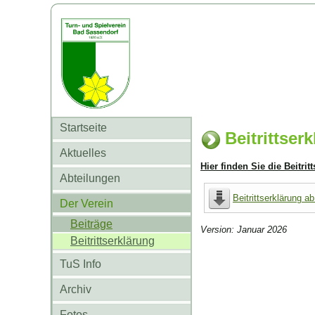
Startseite
Beitrittser
Aktuelles
Hier finden Sie die Beitr
Abteilungen
Beitrittserklärung a
Der Verein
Beiträge
Version: Januar 2026
Beitrittserklärung
TuS Info
Archiv
Fotos