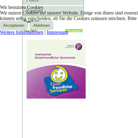
Wir benutzen Cookies
Kontakt
Wir nutzen Cookies auf unserer Website. Einige von ihnen sind essenzi
können selbst entscheiden, ob Sie die Cookies zulassen möchten. Bitte
Suchen
Akzeptieren
Ablehnen
Weitere Informationen
|
Impressum