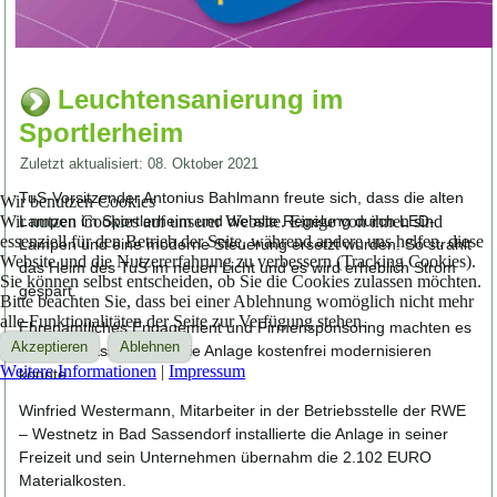
Leuchtensanierung im
Sportlerheim
Zuletzt aktualisiert: 08. Oktober 2021
TuS-Vorsitzender Antonius Bahlmann freute sich, dass die alten
Wir benutzen Cookies
Wir nutzen Cookies auf unserer Website. Einige von ihnen sind
Lampen im Sportlerheim und die alte Regelung durch LED-
essenziell für den Betrieb der Seite, während andere uns helfen, diese
Lampen und eine moderne Steuerung ersetzt wurden. So strahlt
Website und die Nutzererfahrung zu verbessern (Tracking Cookies).
das Heim des TuS im neuen Licht und es wird erheblich Strom
Sie können selbst entscheiden, ob Sie die Cookies zulassen möchten.
gespart.
Bitte beachten Sie, dass bei einer Ablehnung womöglich nicht mehr
alle Funktionalitäten der Seite zur Verfügung stehen.
Ehrenamtliches Engagement und Firmensponsoring machten es
Akzeptieren
Ablehnen
möglich, dass der TuS die Anlage kostenfrei modernisieren
Weitere Informationen
|
Impressum
konnte.
Winfried Westermann, Mitarbeiter in der Betriebsstelle der RWE
– Westnetz in Bad Sassendorf installierte die Anlage in seiner
Freizeit und sein Unternehmen übernahm die 2.102 EURO
Materialkosten.