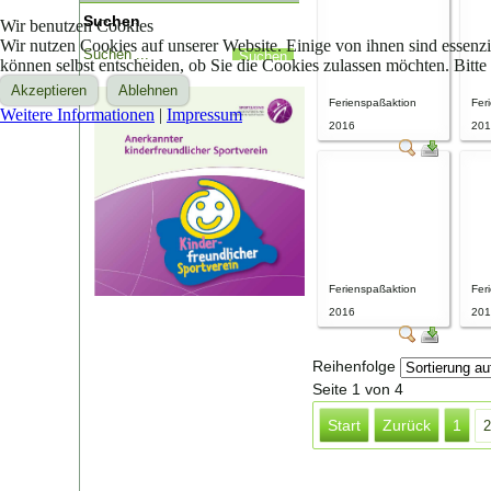
Suchen
Wir benutzen Cookies
Wir nutzen Cookies auf unserer Website. Einige von ihnen sind essenzi
können selbst entscheiden, ob Sie die Cookies zulassen möchten. Bitte
Akzeptieren
Ablehnen
Ferienspaßaktion
Fer
Weitere Informationen
|
Impressum
2016
201
Ferienspaßaktion
Fer
2016
201
Reihenfolge
Seite 1 von 4
Start
Zurück
1
2