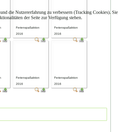
e und die Nutzererfahrung zu verbessern (Tracking Cookies). Sie
tionalitäten der Seite zur Verfügung stehen.
n
Ferienspaßaktion
Ferienspaßaktion
2016
2016
n
Ferienspaßaktion
Ferienspaßaktion
2016
2016