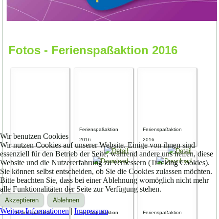
Fotos - Ferienspaßaktion 2016
Ferienspaßaktion
Ferienspaßaktion
Wir benutzen Cookies
2016
2016
Wir nutzen Cookies auf unserer Website. Einige von ihnen sind
essenziell für den Betrieb der Seite, während andere uns helfen, diese
Website und die Nutzererfahrung zu verbessern (Tracking Cookies).
Sie können selbst entscheiden, ob Sie die Cookies zulassen möchten.
Bitte beachten Sie, dass bei einer Ablehnung womöglich nicht mehr
alle Funktionalitäten der Seite zur Verfügung stehen.
Akzeptieren
Ablehnen
Weitere Informationen
|
Impressum
Ferienspaßaktion
Ferienspaßaktion
Ferienspaßaktion