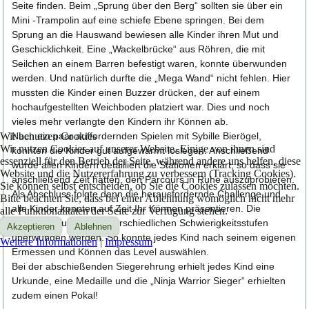
Seite finden. Beim „Sprung über den Berg“ sollten sie über ein
Mini -Trampolin auf eine schiefe Ebene springen. Bei dem
Sprung an die Hauswand bewiesen alle Kinder ihren Mut und
Geschicklichkeit. Eine „Wackelbrücke“ aus Röhren, die mit
Seilchen an einem Barren befestigt waren, konnte überwunden
werden. Und natürlich durfte die „Mega Wand“ nicht fehlen. Hier
mussten die Kinder einen Buzzer drücken, der auf einem
hochaufgestellten Weichboden platziert war. Dies und noch
vieles mehr verlangte den Kindern ihr Können ab.
Nach ein paar auffordernden Spielen mit Sybille Bierögel,
Wir benutzen Cookies
Wir nutzen Cookies auf unserer Website. Einige von ihnen sind
konnten die Kinder gut aufgewärmt loslegen. Anschließend
essenziell für den Betrieb der Seite, während andere uns helfen, diese
wurde allen Kindern detailliert die Stationen erklärt, so dass sie
Website und die Nutzererfahrung zu verbessern (Tracking Cookies).
anschließend Zeit hatten, den Parcours in Ruhe auszuprobieren.
Sie können selbst entscheiden, ob Sie die Cookies zulassen möchten.
Als Abschluss folgte dann die herausfordernde Challenge und
Bitte beachten Sie, dass bei einer Ablehnung womöglich nicht mehr
alle Kinder konnten auf Zeit Ihr Können präsentieren. Die
alle Funktionalitäten der Seite zur Verfügung stehen.
Stationen durften in unterschiedlichen Schwierigkeitsstufen
Akzeptieren
Ablehnen
überwunden werden. So konnte jedes Kind nach seinem eigenen
Weitere Informationen
|
Impressum
Ermessen und Können das Level auswählen.
Bei der abschießenden Siegerehrung erhielt jedes Kind eine
Urkunde, eine Medaille und die „Ninja Warrior Sieger“ erhielten
zudem einen Pokal!