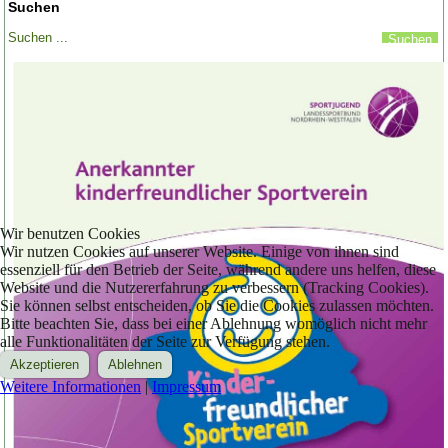
Suchen
Wir benutzen Cookies
Wir nutzen Cookies auf unserer Website. Einige von ihnen sind
essenziell für den Betrieb der Seite, während andere uns helfen, diese
Website und die Nutzererfahrung zu verbessern (Tracking Cookies).
Sie können selbst entscheiden, ob Sie die Cookies zulassen möchten.
Bitte beachten Sie, dass bei einer Ablehnung womöglich nicht mehr
alle Funktionalitäten der Seite zur Verfügung stehen.
Akzeptieren
Ablehnen
Weitere Informationen
|
Impressum