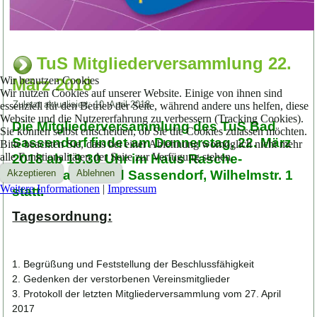
TuS Mitgliederversammlung 22.
Wir benutzen Cookies
März 2018
Wir nutzen Cookies auf unserer Website. Einige von ihnen sind
Zuletzt aktualisiert: 10. April 2018
essenziell für den Betrieb der Seite, während andere uns helfen, diese
Website und die Nutzererfahrung zu verbessern (Tracking Cookies).
Die Mitgliederversammlung des TuS Bad
Sie können selbst entscheiden, ob Sie die Cookies zulassen möchten.
Sassendorf findet am Donnerstag, 22. März
Bitte beachten Sie, dass bei einer Ablehnung womöglich nicht mehr
alle Funktionalitäten der Seite zur Verfügung stehen.
2018 ab 19.30 Uhr im Haus Rasche-
Neugebauer, Bad Sassendorf, Wilhelmstr. 1
Akzeptieren
Ablehnen
Weitere Informationen
|
Impressum
statt.
Tagesordnung:
1. Begrüßung und Feststellung der Beschlussfähigkeit
2. Gedenken der verstorbenen Vereinsmitglieder
3. Protokoll der letzten Mitgliederversammlung vom 27. April
2017