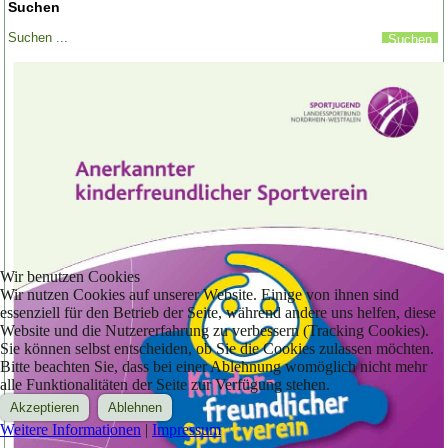
Suchen
Wir benutzen Cookies
Wir nutzen Cookies auf unserer Website. Einige von ihnen sind
essenziell für den Betrieb der Seite, während andere uns helfen, diese
Website und die Nutzererfahrung zu verbessern (Tracking Cookies).
Sie können selbst entscheiden, ob Sie die Cookies zulassen möchten.
Bitte beachten Sie, dass bei einer Ablehnung womöglich nicht mehr
alle Funktionalitäten der Seite zur Verfügung stehen.
Akzeptieren
Ablehnen
Weitere Informationen
|
Impressum