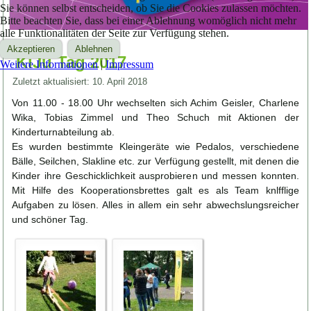
Sie können selbst entscheiden, ob Sie die Cookies zulassen möchten.
Bitte beachten Sie, dass bei einer Ablehnung womöglich nicht mehr
alle Funktionalitäten der Seite zur Verfügung stehen.
Akzeptieren
Ablehnen
KiJu Tag 2017
Weitere Informationen
|
Impressum
Zuletzt aktualisiert: 10. April 2018
Von 11.00 - 18.00 Uhr wechselten sich Achim Geisler, Charlene
Wika, Tobias Zimmel und Theo Schuch mit Aktionen der
Kinderturnabteilung ab.
Es wurden bestimmte Kleingeräte wie Pedalos, verschiedene
Bälle, Seilchen, Slakline etc. zur Verfügung gestellt, mit denen die
Kinder ihre Geschicklichkeit ausprobieren und messen konnten.
Mit Hilfe des Kooperationsbrettes galt es als Team knlfflige
Aufgaben zu lösen. Alles in allem ein sehr abwechslungsreicher
und schöner Tag.