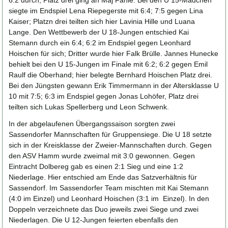
siegte im Endspiel Lena Riepegerste mit 6:4; 7:5 gegen Lina
Kaiser; Platzn drei teilten sich hier Lavinia Hille und Luana
Lange. Den Wettbewerb der U 18-Jungen entschied Kai
Stemann durch ein 6:4; 6:2 im Endspiel gegen Leonhard
Hoischen für sich; Dritter wurde hier Falk Brülle. Jannes Hunecke
behielt bei den U 15-Jungen im Finale mit 6:2; 6:2 gegen Emil
Raulf die Oberhand; hier belegte Bernhard Hoischen Platz drei.
Bei den Jüngsten gewann Erik Timmermann in der Altersklasse U
10 mit 7:5; 6:3 im Endspiel gegen Jonas Lohöfer, Platz drei
teilten sich Lukas Spellerberg und Leon Schwenk.
In der abgelaufenen Übergangssaison sorgten zwei
Sassendorfer Mannschaften für Gruppensiege. Die U 18 setzte
sich in der Kreisklasse der Zweier-Mannschaften durch. Gegen
den ASV Hamm wurde zweimal mit 3:0 gewonnen. Gegen
Eintracht Dolbereg gab es einen 2:1 Sieg und eine 1:2
Niederlage. Hier entschied am Ende das Satzverhältnis für
Sassendorf. Im Sassendorfer Team mischten mit Kai Stemann
(4:0 im Einzel) und Leonhard Hoischen (3:1 im Einzel). In den
Doppeln verzeichnete das Duo jeweils zwei Siege und zwei
Niederlagen. Die U 12-Jungen feierten ebenfalls den