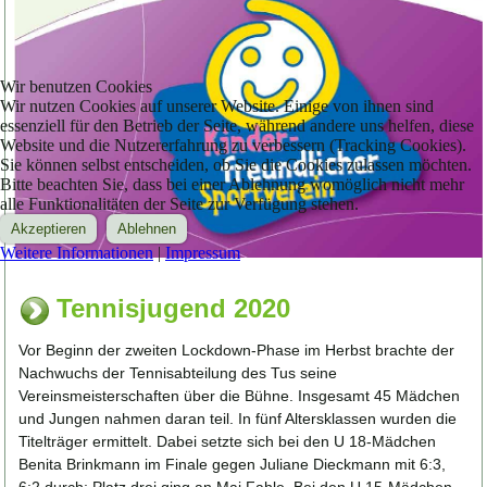
Wir benutzen Cookies
Wir nutzen Cookies auf unserer Website. Einige von ihnen sind
essenziell für den Betrieb der Seite, während andere uns helfen, diese
Website und die Nutzererfahrung zu verbessern (Tracking Cookies).
Sie können selbst entscheiden, ob Sie die Cookies zulassen möchten.
Bitte beachten Sie, dass bei einer Ablehnung womöglich nicht mehr
alle Funktionalitäten der Seite zur Verfügung stehen.
Akzeptieren
Ablehnen
Weitere Informationen
|
Impressum
Tennisjugend 2020
Vor Beginn der zweiten Lockdown-Phase im Herbst brachte der
Nachwuchs der Tennisabteilung des Tus seine
Vereinsmeisterschaften über die Bühne. Insgesamt 45 Mädchen
und Jungen nahmen daran teil. In fünf Altersklassen wurden die
Titelträger ermittelt. Dabei setzte sich bei den U 18-Mädchen
Benita Brinkmann im Finale gegen Juliane Dieckmann mit 6:3,
6:2 durch; Platz drei ging an Maj Fahle. Bei den U 15-Mädchen