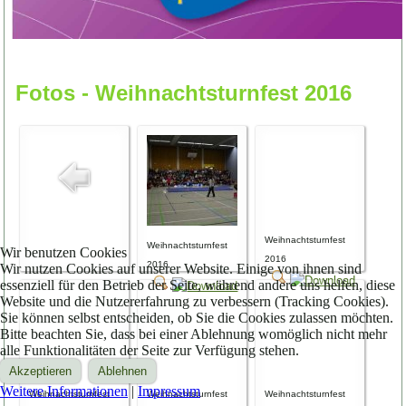
Fotos - Weihnachtsturnfest 2016
Weihnachtsturnfest
Weihnachtsturnfest
Wir benutzen Cookies
2016
2016
Wir nutzen Cookies auf unserer Website. Einige von ihnen sind
essenziell für den Betrieb der Seite, während andere uns helfen, diese
Website und die Nutzererfahrung zu verbessern (Tracking Cookies).
Sie können selbst entscheiden, ob Sie die Cookies zulassen möchten.
Bitte beachten Sie, dass bei einer Ablehnung womöglich nicht mehr
alle Funktionalitäten der Seite zur Verfügung stehen.
Akzeptieren
Ablehnen
Weitere Informationen
|
Impressum
Weihnachtsturnfest
Weihnachtsturnfest
Weihnachtsturnfest