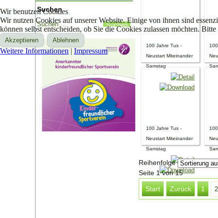
Suchen
Wir benutzen Cookies
Wir nutzen Cookies auf unserer Website. Einige von ihnen sind essenzi
können selbst entscheiden, ob Sie die Cookies zulassen möchten. Bitte
Akzeptieren
Ablehnen
100 Jahre Tus -
100
Weitere Informationen
|
Impressum
Neustart Miteinander
Neu
Samstag
Sam
100 Jahre Tus -
100
Neustart Miteinander
Neu
Samstag
Sam
Reihenfolge
Seite 1 von 15
Start
Zurück
1
2